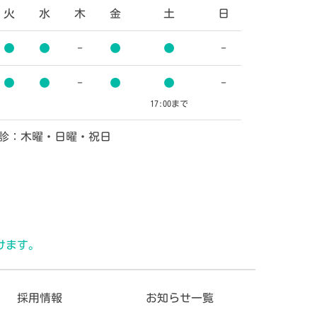
火
水
木
金
土
日
●
●
-
●
●
-
●
●
-
●
●
-
17:00
まで
診：木曜・日曜・祝日
けます。
採用情報
お知らせ一覧