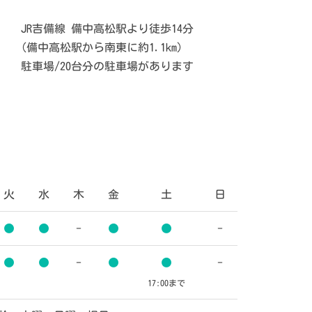
JR吉備線 備中高松駅より徒歩14分
(備中高松駅から南東に約1.1km)
駐車場/20台分の駐車場があります
火
水
木
金
土
日
●
●
-
●
●
-
●
●
-
●
●
-
17:00
まで